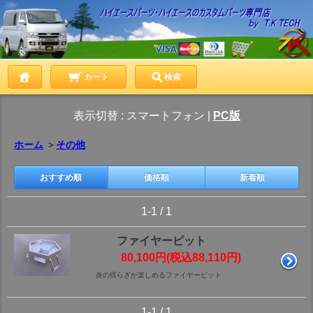
カート
検索
表示切替 :
スマートフォン
|
PC版
ホーム
＞
その他
おすすめ順
価格順
新着順
1-1 / 1
ファイヤーピット
80,100円(税込88,110円)
炎の揺らぎが楽しめるファイヤーピット
1-1 / 1