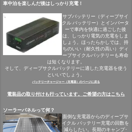
車中泊を楽しんだ後はしっかり充電！
サブバッテリー（ディープサイ
クル バッテリー）とインバータ
ーで車内を快適に過ごした後
は、しっかり電気の充電をしま
しょう。ほったらかしでは、持
ちのいい（耐久性の高い）ディ
ープサイクルバッテリーも寿命
は短くなります。
そして、ディープサクルバッテリーに適した充電器を使う
といいでしょう。
バッテリーチャージャー（充電器）のページに戻る
電装品の取り付けも行っています。ご希望の方はこちら
ソーラーパネルって何？
面倒な充電器からのディープサ
イクル バッテリー充電の回数を
減らしたい。長期のキャンプ･