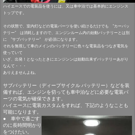
ハイエースでの電装品を使うには、又は車中泊では基本的にエンジンス
トップです。
その状態で、室内灯などの電装パーツを使い続けるだけでも ”カーバッ
テリー” は消耗しますので、エンジンルーム内の始動バッテリーとは別
に ”サブバッテリー” が必須になります。
それを無視して車のメインのバッテリーに色々な電装品をつなぎ電気を
使っていて
いざ、出発！となったときにエンジンンは始動出来ずバッテリーあがり
なんて・・・
ありえませんよね。
サブバッテリー（ディープサイクル バッテリー）などを装
備すれば、エンジンを切っても車中泊などに必要な電装パ
ーツの電気が確保できます。
ハイエースに電装カスタムをすれば、下記のようなことも
可能になります。
● 車中で過ごす
のに長時間明かり
をつけたい。