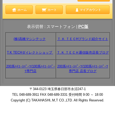
ホーム
カート
マイアカウント
表示切替 :
スマートフォン
|
PC版
(株)高橋マシンテック
Ｔ.Ｋ ＴＥＣHブランド紹介サイト
T.K TECHダイレクトショップ
Ｔ.Ｋ ＴＥＣＨ通信販売店長ブログ
200系ﾊｲｴｰｽﾊﾟｰﾂ/100系ﾊｲｴｰｽﾊﾟｰ
200系ﾊｲｴｰｽﾊﾟｰﾂ/100系ﾊｲｴｰｽﾊﾟｰﾂ
ﾂ専門店
専門店 店長ブログ
〒344-0123 埼玉県春日部市永沼247-1
TEL 048-689-3911 FAX 048-689-3331 受付時間 9:00 ～ 18:00
Copyright (C) TAKAHASHI､M,T CO.,LTD. All Rights Reserved.