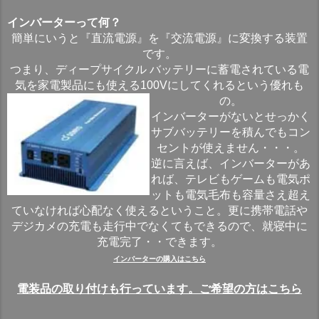
インバーターって何？
簡単にいうと『直流電源』を『交流電源』に変換する装置
です。
つまり、ディープサイクル バッテリーに蓄電されている電
気を家電製品にも使える100Vにしてくれるという優れも
の。
インバーターがないとせっかく
サブバッテリーを積んでもコン
セントが使えません・・・。
逆に言えば、インバーターがあ
れば、テレビもゲームも電気ポ
ットも電気毛布も容量さえ超え
ていなければ心配なく使えるということ。更に携帯電話や
デジカメの充電も走行中でなくてもできるので、就寝中に
充電完了・・できます。
インバーターの購入はこちら
電装品の取り付けも行っています。ご希望の方はこちら