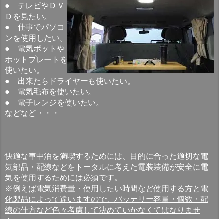
● テレビやＤＶ
Ｄを見たい。
● 仕事でパソコ
ンを使用したい。
● 電気ポットや
ホットプレートを
使いたい。
● 出来たらドライヤーも使いたい。
● 電気毛布を使いたい。
● 電子レンジを使いたい。
などなど・・・
快適な車中泊を満喫するためには、目的に合った適切な電
気部品・配線などをトータルに考えた電装装備が安全に電
気を使用するためには必須です。
※例えば電気消費量・使用したい時間など使用する方と電
化製品によって違いますので、バッテリー容量・個数・配
線の仕方など色々考慮して決めていかなくてはなりませ