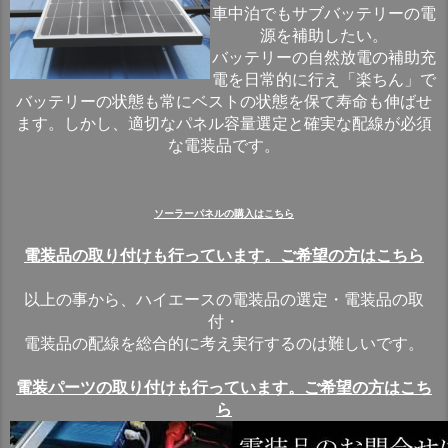
車中泊でもサブバッテリーの電
源を補助したい。
バッテリーの自然放電の補助充
電を日常的に行え「楽ちん」で
バッテリーの状態も常にベストの状態を保て寿命も伸ばせ
ます。しかし、適切なパネル容量選定と確実な配線が必須
な電装品です。
ソーラーパネルの購入はこちら
電装品の取り付けも行っています。ご希望の方はこちら
以上の事から、ハイエースの電装品の選定・電装品の取
付・
電装品の配線を総合的に考え実行するのは難しいです。
電装パーツの取り付けも行っています。ご希望の方はこち
ら