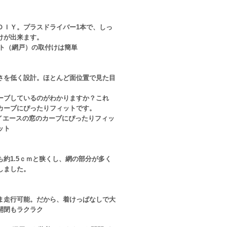
ＤＩＹ。プラスドライバー1本で、しっ
けが出来ます。
さを低く設計。ほとんど面位置で見た目
。
ーブしているのがわかりますか？これ
カーブにぴったりフィットです。
も約1.5ｃｍと狭くし、網の部分が多く
しました。
ま走行可能。だから、着けっぱなしで大
開閉もラクラク