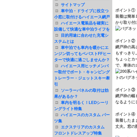
サイトマップ
ポイント①
車中泊・ドライブに役立つ
装着は簡単
小窓に取付けるハイエース網戸
かり取り付
ハイエース電装品を確実に
設備して快適な車中泊ライフを
目的用途に合わせた充電シ
ポイント②
ステムとは
網戸枠の高
車中泊でも車内を暖かにエ
もすっきり
ンジン切ってもベバストFFヒー
ちょっとカ
ターで快適に過ごしませんか？
で、車体の
ハイエース用ヒッチメンバ
ー取付でボート・キャンピング
トレーラー・ジェットスキー牽
引
ポイント③
ソーラーパネルの取付は効
網戸枠の幅
果があるか？
なるように
車内を明るく！LEDシーリ
ングライト特集
ポイント④
ハイエースのカスタム パー
装着したま
ツ集
丈夫。窓の
エクステリアのカスタム
フロントドレスアップ特集