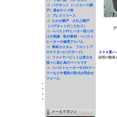
バグネット（ハイエース網
戸）適合サイズ表
プレスリリース
たかが網戸 されど網戸
（バグネットのこだわり）
ブ
ベバストFFヒーター取り付
けの実績・取付事例・べバスト
ヒーターの修理アルバム
簡単カスタム フロントプ
ロテクター(バグガード)
２００系ハ
ファイヤーピットは焚火を
説明の動画
様々に楽む為のベースです
ベバストヒーターや12Vクー
ラーなどや電装の取付お問合せ
フォーム