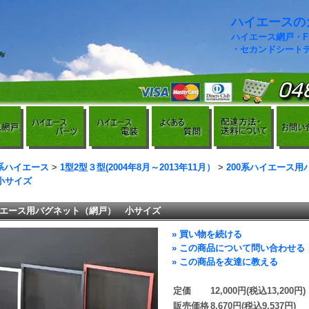
ハイエースのカ
ハイエース網戸・
・セカンドシート
0系ハイエース
>
1型2型３型(2004年8月～2013年11月）
>
200系ハイエース用
小サイズ
ハイエース用バグネット（網戸） 小サイズ
» 買い物を続ける
» この商品について問い合わせる
» この商品を友達に教える
定価
12,000円(税込13,200円)
販売価格
8,670円(税込9,537円)