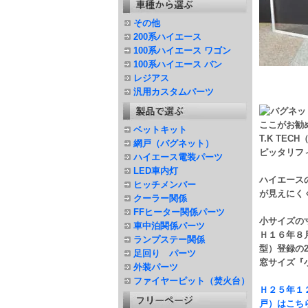
その他
200系ハイエース
100系ハイエース ワゴン
100系ハイエース バン
レジアス
汎用カスタムパーツ
ここがお勧
ベットキット
T.K TE
網戸（バグネット）
ピッタリフ
ハイエース電装パーツ
LED車内灯
ハイエース
ヒッチメンバー
が見えにく
クーラー関係
FFヒーター関係パーツ
小サイズの寸
車中泊関係パーツ
Ｈ１６年８
ランプステー関係
型）登録の
足回り パーツ
窓サイズ『
外装パーツ
ファイヤーピット（焚火台）
Ｈ２５年１
戸）はこち