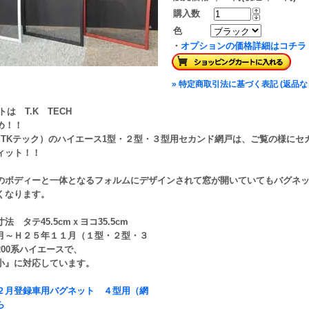
購入数
色
・
オプションの価格詳細はコチラ
» 特定商取引法に基づく表記 (返品な
め！！
CH（TKテック）のハイエース1型・２型・３型用セカンド網戸は、ご覧の様に
ィット！！
のボディーと一体となるフォルムにデザインされて窓が開いていてもバグネ
くなります。
法 タテ45.5cmｘヨコ35.5cm
月～Ｈ２５年１１月（１型・２型・３
200系ハイエースで、
小』に対応しています。
２月登録車用バグネット ４型用（網
ら