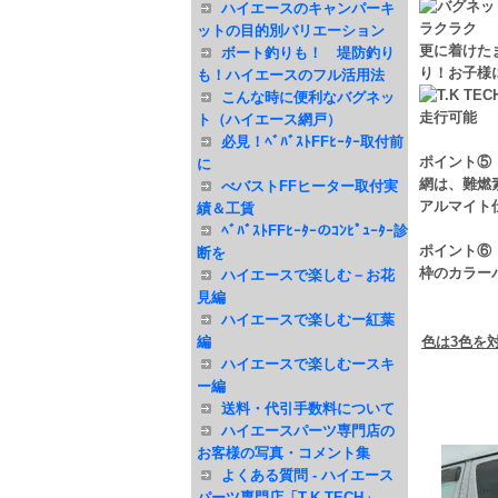
ハイエースのキャンパーキ
ットの目的別バリエーション
更に着けた
ボート釣りも！ 堤防釣り
り！お子様
も！ハイエースのフル活用法
こんな時に便利なバグネッ
ト（ハイエース網戸）
必見！ﾍﾞﾊﾞｽﾄFFﾋｰﾀｰ取付前
ポイント⑤
に
網は、難燃
べバストFFヒーター取付実
アルマイト
績＆工賃
ﾍﾞﾊﾞｽﾄFFﾋｰﾀｰのｺﾝﾋﾟｭｰﾀｰ診
ポイント⑥
断を
枠のカラー
ハイエースで楽しむ－お花
見編
ハイエースで楽しむー紅葉
編
色は3色を
ハイエースで楽しむースキ
ー編
送料・代引手数料について
ハイエースパーツ専門店の
お客様の写真・コメント集
よくある質問 - ハイエース
パーツ専門店「T.K TECH」