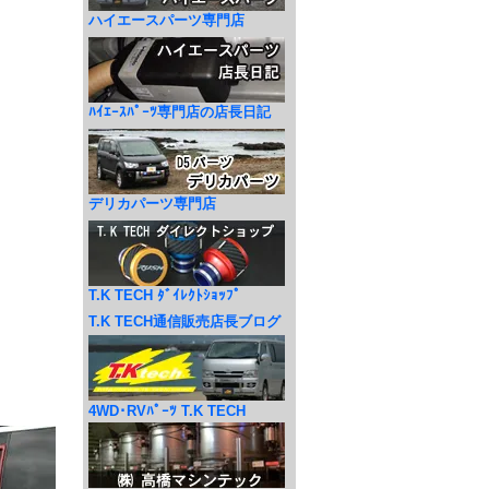
ハイエースパーツ専門店
ﾊｲｴｰｽﾊﾟｰﾂ専門店の店長日記
デリカパーツ専門店
T.K TECH ﾀﾞｲﾚｸﾄｼｮｯﾌﾟ
T.K TECH通信販売店長ブログ
4WD･RVﾊﾟｰﾂ T.K TECH