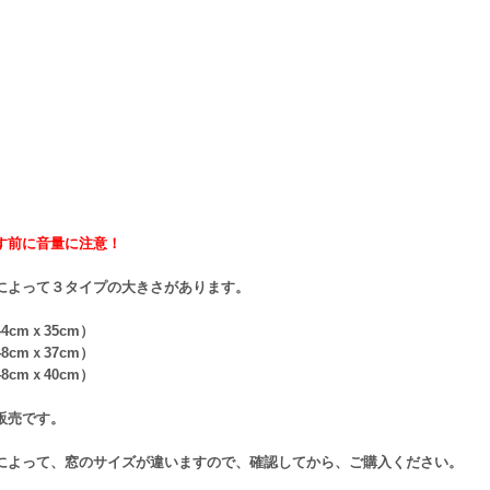
す前に音量に注意！
によって３タイプの大きさがあります。
4cmｘ35cm）
8cmｘ37cm）
8cmｘ40cm）
販売です。
によって、窓のサイズが違いますので、確認してから、ご購入ください。