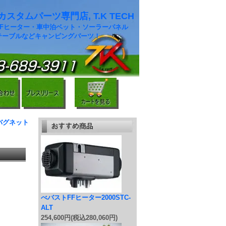
スタムパーツ専門店, T.K TECH
FFヒーター・車中泊ベット・ソーラーパネル
テーブルなどキャンピングパーツ！
バグネット
べバストFFヒーター2000STC-
ALT
254,600円(税込280,060円)