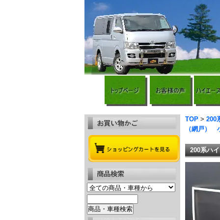
TOP
>
20
（網戸） 
200系