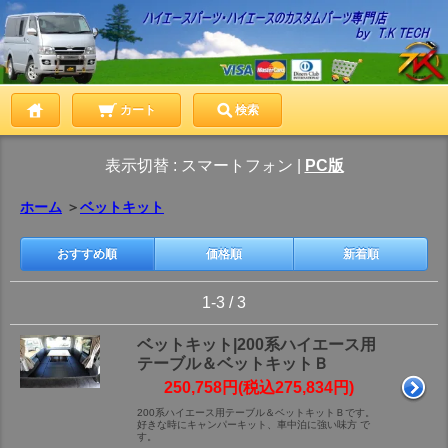
カート
検索
表示切替 :
スマートフォン
|
PC版
ホーム
＞
ベットキット
おすすめ順
価格順
新着順
1-3 / 3
ベットキット|200系ハイエース用
テーブル＆ベットキットＢ
250,758円(税込275,834円)
200系ハイエース用テーブル＆ベットキットＢです。
好きな時にキャンパーキット、車中泊に強い味方 で
す。