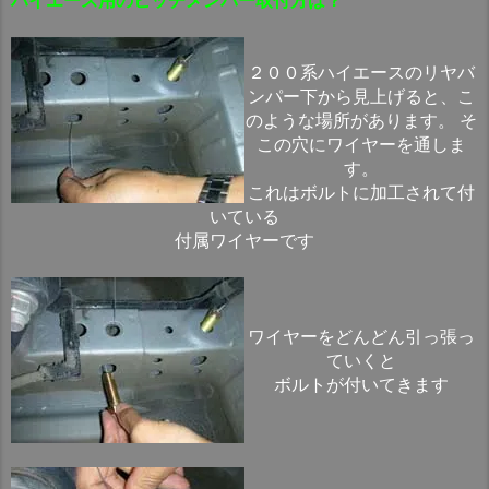
ハイエース用のヒッチメンバー取付方は？
２００系ハイエースのリヤバ
ンパー下から見上げると、こ
のような場所があります。 そ
この穴にワイヤーを通しま
す。
これはボルトに加工されて付
いている
付属ワイヤーです
ワイヤーをどんどん引っ張っ
ていくと
ボルトが付いてきます