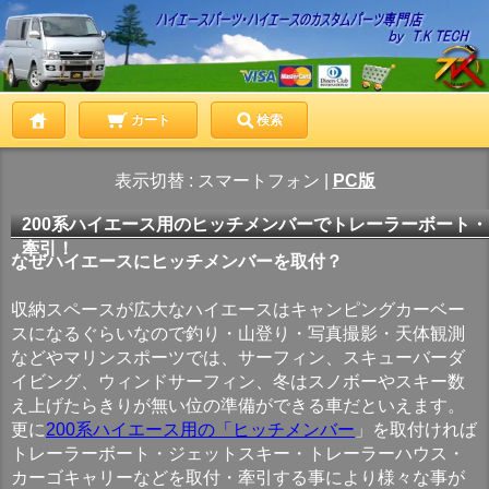
カート
検索
表示切替 :
スマートフォン
|
PC版
200系ハイエース用のヒッチメンバーでトレーラーボート
牽引！
なぜハイエースにヒッチメンバーを取付？
収納スペースが広大なハイエースはキャンピングカーベー
スになるぐらいなので釣り・山登り・写真撮影・天体観測
などやマリンスポーツでは、サーフィン、スキューバーダ
イビング、ウィンドサーフィン、冬はスノボーやスキー数
え上げたらきりが無い位の準備ができる車だといえます。
更に
200系ハイエース用の「ヒッチメンバー
」を取付ければ
トレーラーボート・ジェットスキー・トレーラーハウス・
カーゴキャリーなどを取付・牽引する事により様々な事が