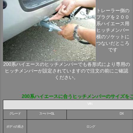
トレーラー側の
プラグを２００
系ハイエース用
ヒッチメンバー
横のソケットに
つないだところ
です
200系ハイエースのヒッチメンバーでも各形式により専用の
ヒッチメンバーが設定されていますので注文の前にご確認
ください。
200系ハイエースに合うヒッチメンバーのサイズを
VAN
GL
DX
グレード
スーパー
ボディの長さ
ロング