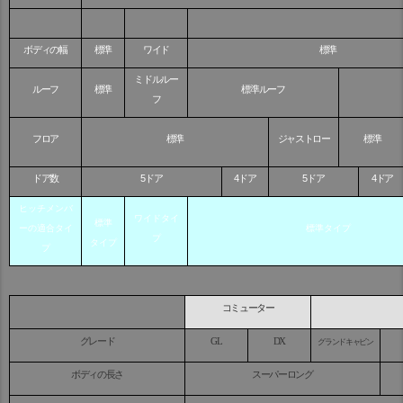
ボディの幅
標準
ワイド
標準
ミドルルー
ルーフ
標準
標準ルーフ
フ
フロア
標準
ジャストロー
標準
5
4
5
4
ドア数
ドア
ドア
ドア
ドア
ヒッチメンバ
ワイドタイ
標準
ーの適合タイ
標準タイプ
プ
タイプ
プ
コミューター
グレード
GL
DX
グランドキャビン
ボディの長さ
スーパーロング