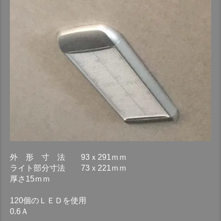
外 形 寸 法 93ｘ291ｍｍ
ライト部分寸法 73ｘ221ｍｍ
厚さ15ｍｍ
120個のＬＥＤを使用
0.6Ａ