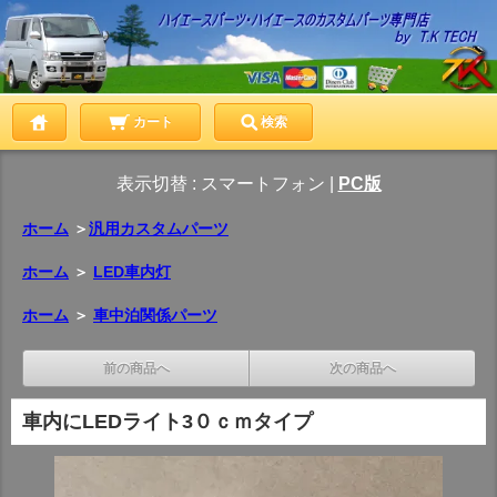
カート
検索
表示切替 :
スマートフォン
|
PC版
ホーム
＞
汎用カスタムパーツ
ホーム
＞
LED車内灯
ホーム
＞
車中泊関係パーツ
前の商品へ
次の商品へ
車内にLEDライト3０ｃｍタイプ