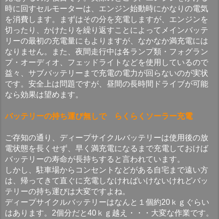
時に回すセルモーターは、エンジン始動時にかなりの電気
を消費します。まずはその分を充電しますが、エンジンを
切ったり、かけたりを繰り返すことによってメインバッテ
リーの最初の充電量にもよりますが、なかなか満充電には
なりません。また、夜間走行中は各ランプ類・フォグラン
プ・オーディオ、フェッドライトなどを使用しているので
益々、サブバッテリーまで充電の電力が回らないのが実状
です。安全上は問題ですが、昼間の長時間ドライブが可能
なら効果は望めます。
バッテリーの持ち運び無しで らくらくソーラー充電
ご存知の通り、ディープサイクルバッテリーは使用後の放
電状態を長くせず、早く満充電になるまで充電しておけば
バッテリーの寿命が長持ちすると言われています。
しかし、駐車場からコンセントなどがある自宅まで遠い方
は、帰ってきて直ぐに充電しなければいけないけれどバッ
テリーの持ち運びは大変ですよね。
ディープサイクルバッテリーはなんと１個約20ｋｇぐらい
はあります。2個分だと40ｋｇ越え・・・大変な作業です。