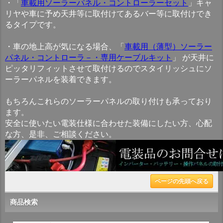
・「
車載用ソーラーパネル・コントローラーセット
」キャ
リヤや車に予め天井等に取付けてあるバー等に取付けでき
るタイプです。
・車の地上高が気になる場合、「
車載用（薄型）ソーラー
パネル・コントローラ－・専用ケーブルキット
」 が天井に
ピッタリフィットさせて取付けるのでスタイリッシュにソ
ーラーパネルを装着できます。
もちろんこれらのソーラーパネルの取り付けも承っており
ます。
安全に使いたい電装仕様に合わせた装備にしたい方、心配
な方、是非、ご相談ください。
ページの先頭へ戻る
商品検索