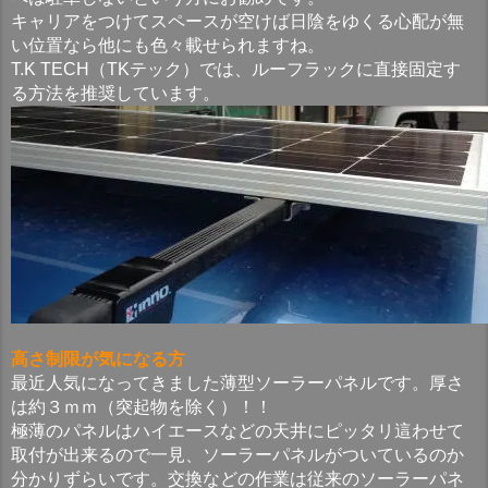
キャリアをつけてスペースが空けば日陰をゆくる心配が無
い位置なら他にも色々載せられますね。
T.K TECH（TKテック）では、ルーフラックに直接固定す
る方法を推奨しています。
高さ制限が気になる方
最近人気になってきました薄型ソーラーパネルです。厚さ
は約３ｍｍ（突起物を除く）！！
極薄のパネルはハイエースなどの天井にピッタリ這わせて
取付が出来るので一見、ソーラーパネルがついているのか
分かりずらいです。交換などの作業は従来のソーラーパネ