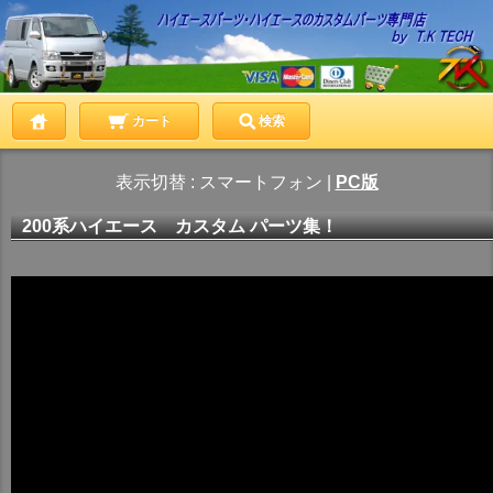
カート
検索
表示切替 :
スマートフォン
|
PC版
200系ハイエース カスタム パーツ集！