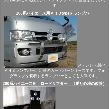
DOTARMに青色LEDﾘﾝｸﾞ＋フォグランプが組込まれていま
す
200系ハイエース用ＶＨＢtypeR ランプバー
ステンレス製の
ＶＨＢランプバー。定番のガードバーシリーズです。フォ
グランプを装着するランプバーとしても人気です。
200系ハイエース用 ロードリフター （乗り心地の改善）