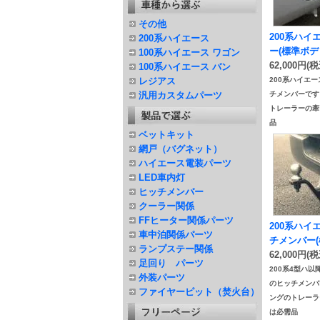
その他
200系ハ
200系ハイエース
ー(標準ボ
100系ハイエース ワゴン
62,000円(税
100系ハイエース バン
レジアス
200系ハイエ
汎用カスタムパーツ
チメンバーです
トレーラーの牽
品
ベットキット
網戸（バグネット）
ハイエース電装パーツ
LED車内灯
ヒッチメンバー
クーラー関係
FFヒーター関係パーツ
200系ハイエ
車中泊関係パーツ
チメンバー
ランプステー関係
62,000円(税
足回り パーツ
200系4型ハ
外装パーツ
のヒッチメンバ
ファイヤーピット（焚火台）
ングのトレーラ
は必需品