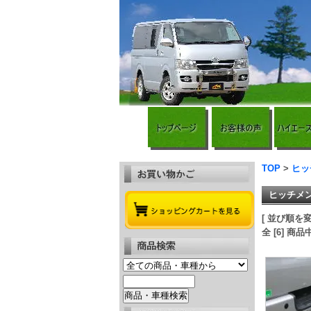
TOP
>
ヒッ
ヒッチメ
[ 並び順を変更
全 [6] 商