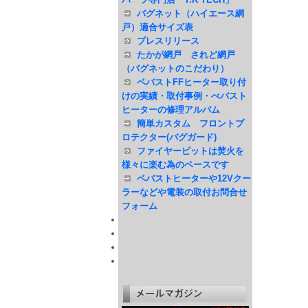
バグネット（ハイエース網
戸）適合サイズ表
プレスリリース
たかが網戸 されど網戸
（バグネットのこだわり）
ベバストFFヒーター取り付
けの実績・取付事例・べバスト
ヒーターの修理アルバム
簡単カスタム フロントプ
ロテクター(バグガード)
ファイヤーピットは焚火を
様々に楽む為のベースです
ベバストヒーターや12Vクー
ラーなどや電装の取付お問合せ
フォーム