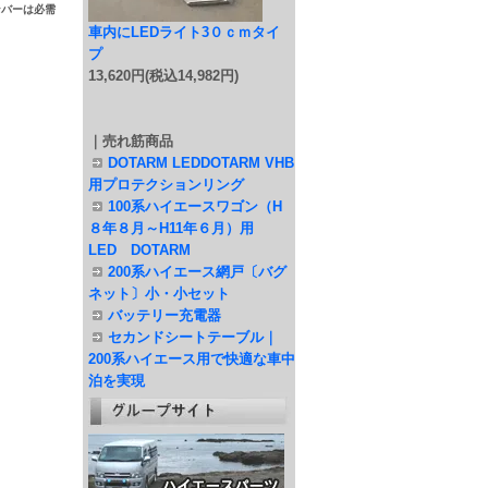
ンバーは必需
車内にLEDライト3０ｃｍタイ
プ
13,620円(税込14,982円)
｜売れ筋商品
DOTARM LEDDOTARM VHB
用プロテクションリング
100系ハイエースワゴン（H
８年８月～H11年６月）用
LED DOTARM
200系ハイエース網戸〔バグ
ネット〕小・小セット
バッテリー充電器
セカンドシートテーブル｜
200系ハイエース用で快適な車中
泊を実現