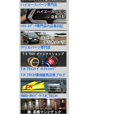
ハイエースパーツ専門店
ﾊｲｴｰｽﾊﾟｰﾂ専門店の店長日記
デリカパーツ専門店
T.K TECH ﾀﾞｲﾚｸﾄｼｮｯﾌﾟ
T.K TECH通信販売店長ブログ
4WD･RVﾊﾟｰﾂ T.K TECH