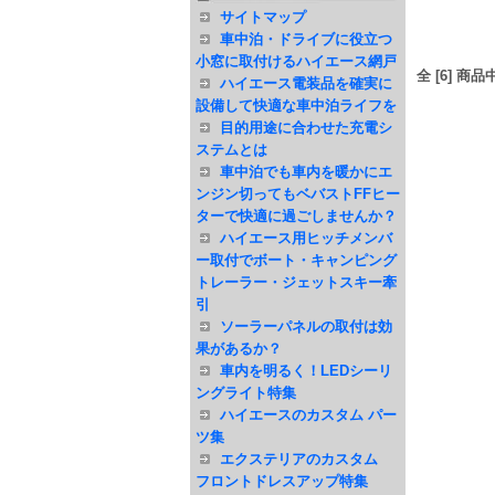
サイトマップ
車中泊・ドライブに役立つ
小窓に取付けるハイエース網戸
全 [6] 商
ハイエース電装品を確実に
設備して快適な車中泊ライフを
目的用途に合わせた充電シ
ステムとは
車中泊でも車内を暖かにエ
ンジン切ってもベバストFFヒー
ターで快適に過ごしませんか？
ハイエース用ヒッチメンバ
ー取付でボート・キャンピング
トレーラー・ジェットスキー牽
引
ソーラーパネルの取付は効
果があるか？
車内を明るく！LEDシーリ
ングライト特集
ハイエースのカスタム パー
ツ集
エクステリアのカスタム
フロントドレスアップ特集