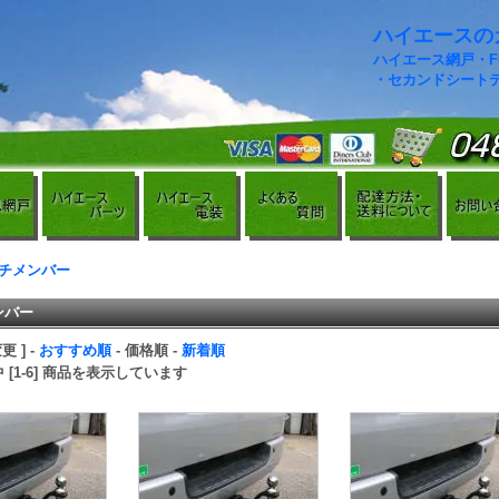
ハイエースのカ
ハイエース網戸・
・セカンドシート
チメンバー
ンバー
 ] -
おすすめ順
-
価格順
-
新着順
品中 [1-6] 商品を表示しています