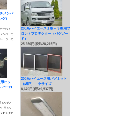
ッチメンバ
ング）
200系ハイエース１型～３型用フ
バー(ワイ
ロントプロテクター（バグガー
チメンバーで
ド）
トレーラーの
25,650円(税込28,215円)
品
200系ハイエース用バグネット
6型用ヒッ
（網戸） 小サイズ
－パーロ
8,670円(税込9,537円)
用ヒッチメ
グ）用ヒッ
ャンピングの