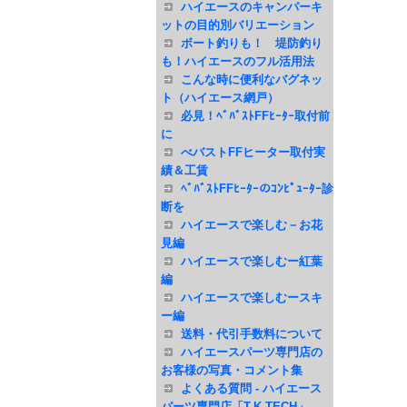
ハイエースのキャンパーキ
ットの目的別バリエーション
ボート釣りも！ 堤防釣り
も！ハイエースのフル活用法
こんな時に便利なバグネッ
ト（ハイエース網戸）
必見！ﾍﾞﾊﾞｽﾄFFﾋｰﾀｰ取付前
に
べバストFFヒーター取付実
績＆工賃
ﾍﾞﾊﾞｽﾄFFﾋｰﾀｰのｺﾝﾋﾟｭｰﾀｰ診
断を
ハイエースで楽しむ－お花
見編
ハイエースで楽しむー紅葉
編
ハイエースで楽しむースキ
ー編
送料・代引手数料について
ハイエースパーツ専門店の
お客様の写真・コメント集
よくある質問 - ハイエース
パーツ専門店「T.K TECH」