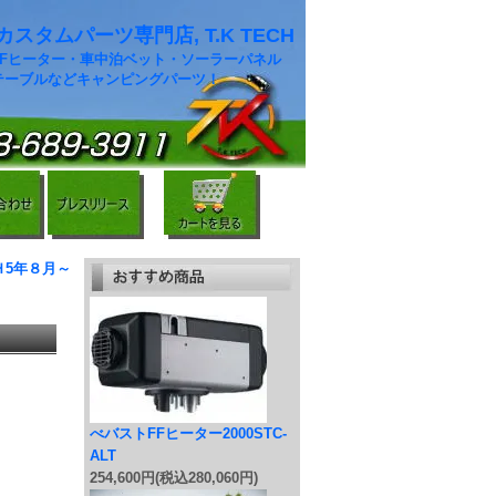
スタムパーツ専門店, T.K TECH
FFヒーター・車中泊ベット・ソーラーパネル
テーブルなどキャンピングパーツ！
Ｈ5年８月～
べバストFFヒーター2000STC-
ALT
254,600円(税込280,060円)