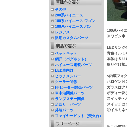
その他
200系ハイエース
100系ハイエース ワゴン
100系ハイエース バン
100系ハ
レジアス
※ワゴン車
汎用カスタムパーツ
LEDリング
青色イルミ
ベットキット
本体はＳＵ
網戸（バグネット）
取り付け加
ハイエース電装パーツ
LED車内灯
<内蔵フォ
ヒッチメンバー
ハロゲンＨ３
クーラー関係
ガラスはク
FFヒーター関係パーツ
ボディー及
車中泊関係パーツ
スイッチ・
ランプステー関係
スイッチは
足回り パーツ
①イルミネ
外装パーツ
ファイヤーピット（焚火台）
※この商品