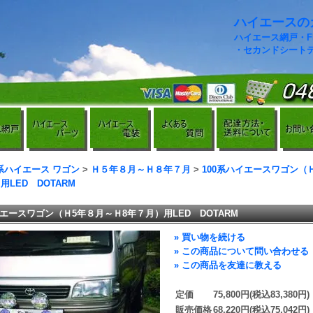
ハイエースのカ
ハイエース網戸・
・セカンドシート
0系ハイエース ワゴン
>
Ｈ５年８月～Ｈ８年７月
>
100系ハイエースワゴン（
用LED DOTARM
イエースワゴン（Ｈ5年８月～Ｈ8年７月）用LED DOTARM
» 買い物を続ける
» この商品について問い合わせる
» この商品を友達に教える
定価
75,800円(税込83,380円)
販売価格
68,220円(税込75,042円)