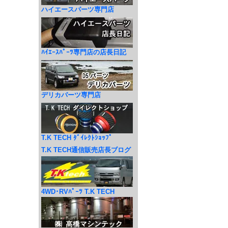
ハイエースパーツ専門店
ﾊｲｴｰｽﾊﾟｰﾂ専門店の店長日記
デリカパーツ専門店
T.K TECH ﾀﾞｲﾚｸﾄｼｮｯﾌﾟ
T.K TECH通信販売店長ブログ
4WD･RVﾊﾟｰﾂ T.K TECH