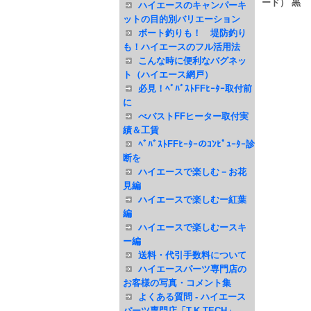
ード） 黒
ハイエースのキャンパーキ
ットの目的別バリエーション
ボート釣りも！ 堤防釣り
も！ハイエースのフル活用法
こんな時に便利なバグネッ
ト（ハイエース網戸）
必見！ﾍﾞﾊﾞｽﾄFFﾋｰﾀｰ取付前
に
べバストFFヒーター取付実
績＆工賃
ﾍﾞﾊﾞｽﾄFFﾋｰﾀｰのｺﾝﾋﾟｭｰﾀｰ診
断を
ハイエースで楽しむ－お花
見編
ハイエースで楽しむー紅葉
編
ハイエースで楽しむースキ
ー編
送料・代引手数料について
ハイエースパーツ専門店の
お客様の写真・コメント集
よくある質問 - ハイエース
パーツ専門店「T.K TECH」