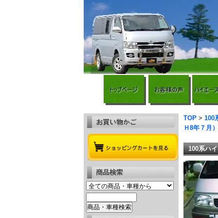
TOP
>
10
Ｈ8年７月）
100系ハ