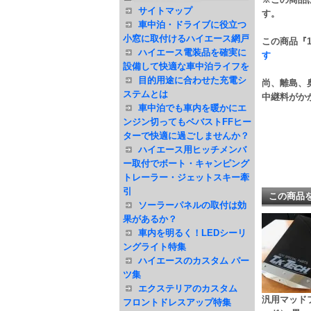
サイトマップ
す。
車中泊・ドライブに役立つ
小窓に取付けるハイエース網戸
この商品『1
ハイエース電装品を確実に
す
設備して快適な車中泊ライフを
目的用途に合わせた充電シ
尚、離島、
ステムとは
中継料がか
車中泊でも車内を暖かにエ
ンジン切ってもベバストFFヒー
ターで快適に過ごしませんか？
ハイエース用ヒッチメンバ
ー取付でボート・キャンピング
トレーラー・ジェットスキー牽
引
この商品
ソーラーパネルの取付は効
果があるか？
車内を明るく！LEDシーリ
ングライト特集
ハイエースのカスタム パー
ツ集
エクステリアのカスタム
汎用マッド
フロントドレスアップ特集