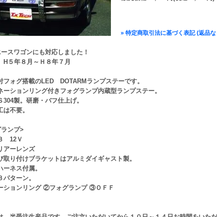
» 特定商取引法に基づく表記 (返品な
イエースワゴンにも対応しました！
 H５年８月～Ｈ８年７月
付フォグ搭載のLED DOTARMランプステーです。
ネーションリング付きフォグランプ内蔵型ランプステー。
Ｓ304製。研磨・バフ仕上げ。
工は不要。
グランプ>
 12Ｖ
リアーレンズ
び取り付けブラケットはアルミダイギャスト製。
ハーネス付属。
３パターン。
ーションリング ②フォグランプ ③ＯＦＦ
は、半受注生産品です。ご注文いただいてから１０日～１４日お時間をいた