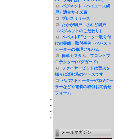
バグネット（ハイエース網
戸）適合サイズ表
プレスリリース
たかが網戸 されど網戸
（バグネットのこだわり）
ベバストFFヒーター取り付
けの実績・取付事例・べバスト
ヒーターの修理アルバム
簡単カスタム フロントプ
ロテクター(バグガード)
ファイヤーピットは焚火を
様々に楽む為のベースです
ベバストヒーターや12Vクー
ラーなどや電装の取付お問合せ
フォーム