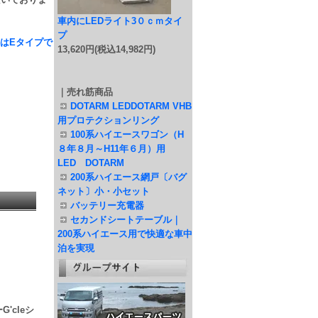
車内にLEDライト3０ｃｍタイ
プ
はEタイプで
13,620円(税込14,982円)
｜売れ筋商品
DOTARM LEDDOTARM VHB
用プロテクションリング
100系ハイエースワゴン（H
８年８月～H11年６月）用
LED DOTARM
200系ハイエース網戸〔バグ
ネット〕小・小セット
バッテリー充電器
セカンドシートテーブル｜
200系ハイエース用で快適な車中
泊を実現
'cleシ