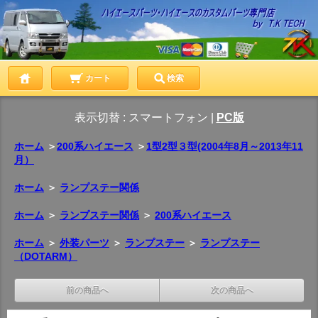
カート
検索
表示切替 :
スマートフォン
|
PC版
ホーム
＞
200系ハイエース
＞
1型2型３型(2004年8月～2013年11
月）
ホーム
＞
ランプステー関係
ホーム
＞
ランプステー関係
＞
200系ハイエース
ホーム
＞
外装パーツ
＞
ランプステー
＞
ランプステー
（DOTARM）
前の商品へ
次の商品へ