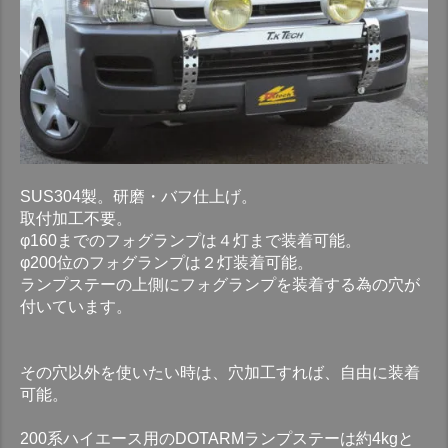
SUS304製。研磨・バフ仕上げ。
取付加工不要。
φ160までのフォグランプは４灯まで装着可能。
φ200位のフォグランプは２灯装着可能。
ランプステーの上側にフォグランプを装着する為の穴が
付いています。
その穴以外を使いたい時は、穴加工すれば、自由に装着
可能。
200系ハイエース用のDOTARMランプステーは約4kgと