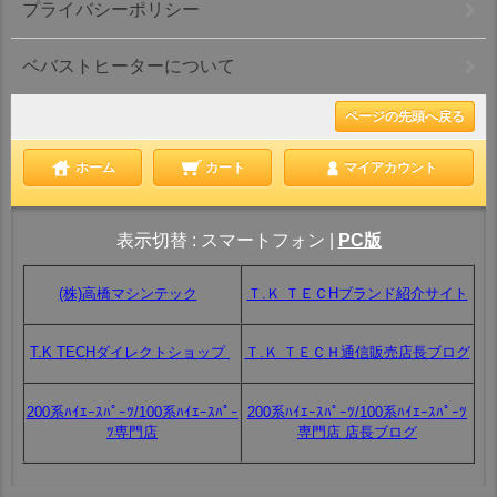
プライバシーポリシー
ベバストヒーターについて
ページの先頭へ戻る
ホーム
カート
マイアカウント
表示切替 :
スマートフォン
|
PC版
(株)高橋マシンテック
Ｔ.Ｋ ＴＥＣHブランド紹介サイト
T.K TECHダイレクトショップ
Ｔ.Ｋ ＴＥＣＨ通信販売店長ブログ
200系ﾊｲｴｰｽﾊﾟｰﾂ/100系ﾊｲｴｰｽﾊﾟｰ
200系ﾊｲｴｰｽﾊﾟｰﾂ/100系ﾊｲｴｰｽﾊﾟｰﾂ
ﾂ専門店
専門店 店長ブログ