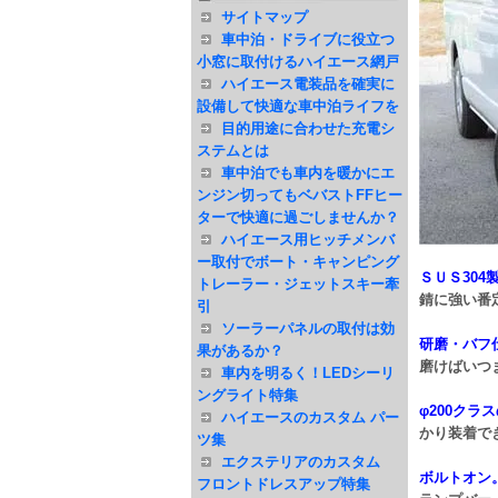
サイトマップ
車中泊・ドライブに役立つ
小窓に取付けるハイエース網戸
ハイエース電装品を確実に
設備して快適な車中泊ライフを
目的用途に合わせた充電シ
ステムとは
車中泊でも車内を暖かにエ
ンジン切ってもベバストFFヒー
ターで快適に過ごしませんか？
ハイエース用ヒッチメンバ
ー取付でボート・キャンピング
ＳＵＳ304
トレーラー・ジェットスキー牽
錆に強い番
引
ソーラーパネルの取付は効
研磨・バフ
果があるか？
磨けばいつ
車内を明るく！LEDシーリ
ングライト特集
φ200ク
ハイエースのカスタム パー
かり装着で
ツ集
エクステリアのカスタム
ボルトオン
フロントドレスアップ特集