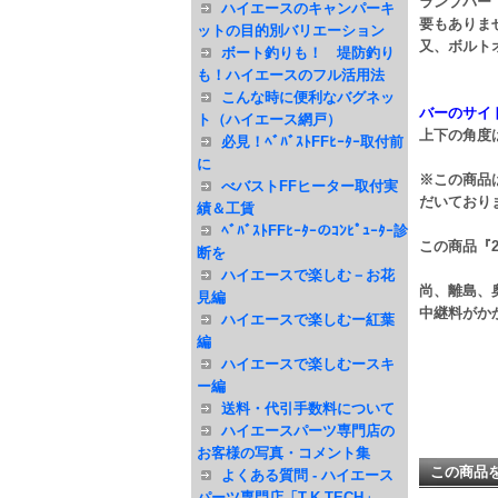
ランプバー
ハイエースのキャンパーキ
要もありま
ットの目的別バリエーション
又、ボルト
ボート釣りも！ 堤防釣り
も！ハイエースのフル活用法
こんな時に便利なバグネッ
バーのサイ
ト（ハイエース網戸）
上下の角度
必見！ﾍﾞﾊﾞｽﾄFFﾋｰﾀｰ取付前
に
※この商品
べバストFFヒーター取付実
だいており
績＆工賃
ﾍﾞﾊﾞｽﾄFFﾋｰﾀｰのｺﾝﾋﾟｭｰﾀｰ診
この商品『
断を
ハイエースで楽しむ－お花
尚、離島、
見編
中継料がか
ハイエースで楽しむー紅葉
編
ハイエースで楽しむースキ
ー編
送料・代引手数料について
ハイエースパーツ専門店の
お客様の写真・コメント集
この商品
よくある質問 - ハイエース
パーツ専門店「T.K TECH」