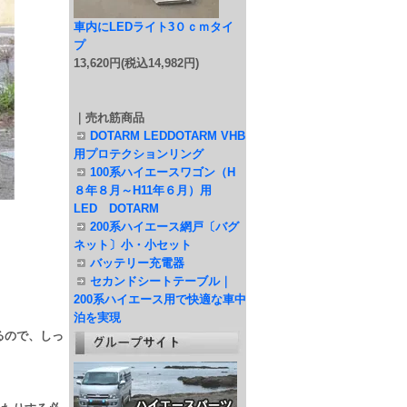
車内にLEDライト3０ｃｍタイ
プ
13,620円(税込14,982円)
｜売れ筋商品
DOTARM LEDDOTARM VHB
用プロテクションリング
100系ハイエースワゴン（H
８年８月～H11年６月）用
LED DOTARM
200系ハイエース網戸〔バグ
ネット〕小・小セット
バッテリー充電器
セカンドシートテーブル｜
200系ハイエース用で快適な車中
泊を実現
るので、しっ