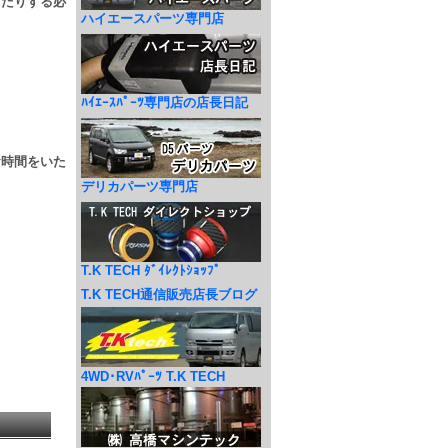
したりする必
ハイエースパーツ専門店
ﾊｲｴｰｽﾊﾟｰﾂ専門店の店長日記
お時間をいた
デリカパーツ専門店
T.K TECH ﾀﾞｲﾚｸﾄｼｮｯﾌﾟ
T.K TECH通信販売店長ブログ
4WD･RVﾊﾟｰﾂ T.K TECH