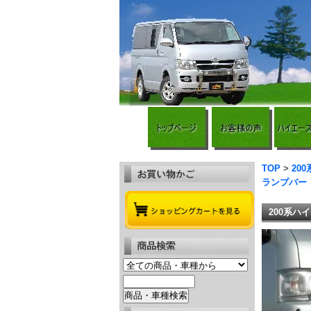
TOP
>
20
ランプバー
200系ハ