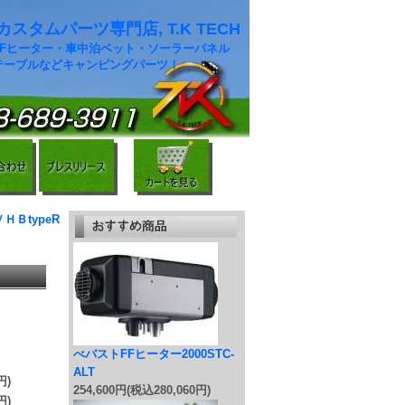
スタムパーツ専門店, T.K TECH
FFヒーター・車中泊ベット・ソーラーパネル
テーブルなどキャンピングパーツ！
ＨＢtypeR
べバストFFヒーター2000STC-
ALT
円)
254,600円(税込280,060円)
円)