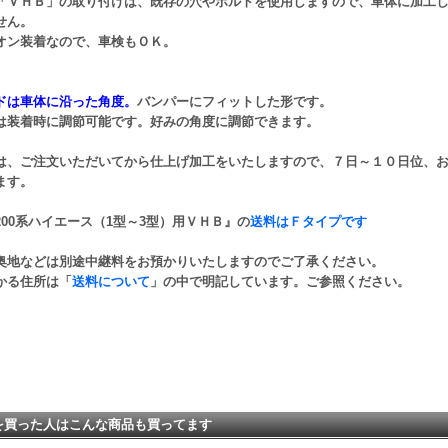
「ＶＨＢ」の取り付けは、既存の穴やボルトを使用しますので、車体に加工
せん。
オン装着なので、車検もＯＫ。
ドは車体に沿った角度。
バンパーにフィットした形です。
は装着時に調節可能です。好みの角度に調節できます。
は、ご注文いただいてから仕上げ加工をいたしますので、７日～１０日位、
ます。
200系ハイエース（1型～3型）用ＶＨＢ』の
送料はＦタイプです
奥地などは別途中継料をお預かりいたしますのでご了承ください。
かる住所は「
送料について
」の中で明記しています。ご参照ください。
を買った人はこんな商品も買ってます