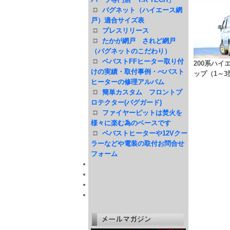
バグネット（ハイエース網
戸）適合サイズ表
プレスリリース
たかが網戸 されど網戸
（バグネットのこだわり）
ベバストFFヒーター取り付
200系ハ
けの実績・取付事例・べバスト
ップ（1～3
ヒーターの修理アルバム
簡単カスタム フロントプ
ロテクター(バグガード)
ファイヤーピットは焚火を
様々に楽む為のベースです
ベバストヒーターや12Vクー
ラーなどや電装の取付お問合せ
フォーム