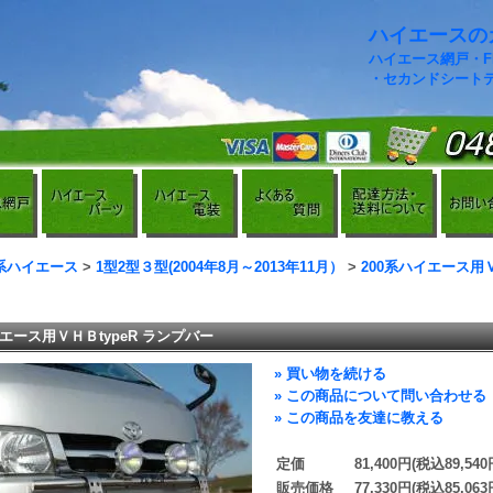
ハイエースのカ
ハイエース網戸・
・セカンドシート
0系ハイエース
>
1型2型３型(2004年8月～2013年11月）
>
200系ハイエース用Ｖ
イエース用ＶＨＢtypeR ランプバー
» 買い物を続ける
» この商品について問い合わせる
» この商品を友達に教える
定価
81,400円(税込89,540
販売価格
77,330円(税込85,063