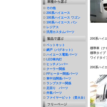
その他
200系ハイエース
100系ハイエース ワゴン
100系ハイエース バン
レジアス
汎用カスタムパーツ
200系ハ
ベットキット
標準車（ナ
網戸（バグネット）
標準タイプ 
ハイエース電装パーツ
ワイドタイプ
LED車内灯
ヒッチメンバー
200系ハ
クーラー関係
FFヒーター関係パーツ
車中泊関係パーツ
ランプステー関係
足回り パーツ
外装パーツ
ファイヤーピット（焚火台）