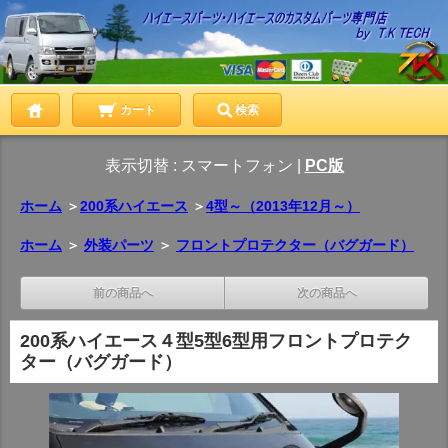
カート
検索
表示切替 :
スマートフォン
|
PC版
ホーム
＞
200系ハイエース
＞
4型～（2013年12月～）
ホーム
＞
外装パーツ
＞
フロントプロテクター（バグガード）
前の商品へ
次の商品へ
200系ハイエース４型5型6型用フロントプロテク
ター（バグガード）