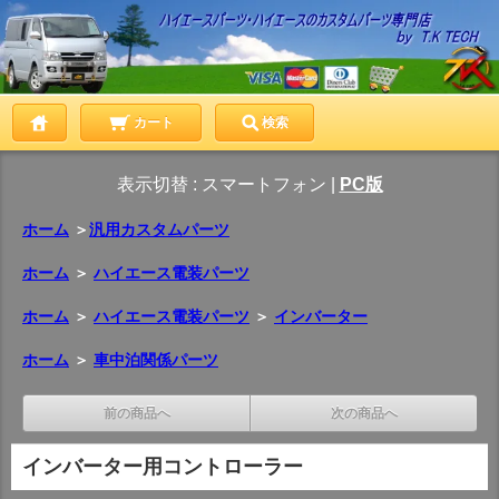
カート
検索
表示切替 :
スマートフォン
|
PC版
ホーム
＞
汎用カスタムパーツ
ホーム
＞
ハイエース電装パーツ
ホーム
＞
ハイエース電装パーツ
＞
インバーター
ホーム
＞
車中泊関係パーツ
前の商品へ
次の商品へ
インバーター用コントローラー