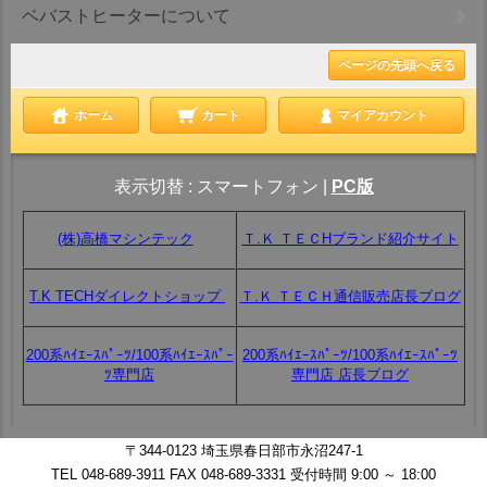
ベバストヒーターについて
ページの先頭へ戻る
ホーム
カート
マイアカウント
表示切替 :
スマートフォン
|
PC版
(株)高橋マシンテック
Ｔ.Ｋ ＴＥＣHブランド紹介サイト
T.K TECHダイレクトショップ
Ｔ.Ｋ ＴＥＣＨ通信販売店長ブログ
200系ﾊｲｴｰｽﾊﾟｰﾂ/100系ﾊｲｴｰｽﾊﾟｰ
200系ﾊｲｴｰｽﾊﾟｰﾂ/100系ﾊｲｴｰｽﾊﾟｰﾂ
ﾂ専門店
専門店 店長ブログ
〒344-0123 埼玉県春日部市永沼247-1
TEL 048-689-3911 FAX 048-689-3331 受付時間 9:00 ～ 18:00