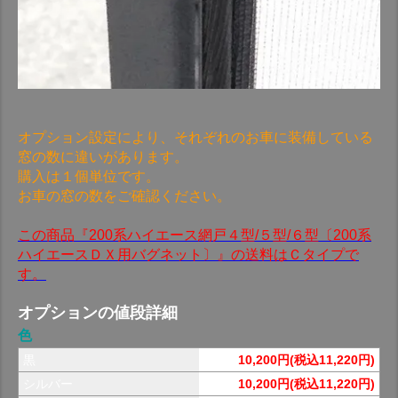
オプション設定により、それぞれのお車に装備している
窓の数に違いがあります。
購入は１個単位です。
お車の窓の数をご確認ください。
この商品『200系ハイエース網戸４型/５型/６型〔200系
ハイエースＤＸ用バグネット〕』の送料はＣタイプで
す。
オプションの値段詳細
色
黒
10,200円(税込11,220円)
シルバー
10,200円(税込11,220円)