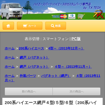
カート
検索
表示切替 :
スマートフォン
|
PC版
ホーム
＞
200系ハイエース
＞
4型～（2013年12月～）
ホーム
＞
網戸（バグネット）
ホーム
＞
網戸（バグネット）
＞
４型～（2013年11月～）
ホーム
＞
外装パーツ
＞
バグネット（網戸）
＞
４型（2013年11
月～）
前の商品へ
次の商品へ
200系ハイエース網戸４型/５型/６型〔200系ハイ