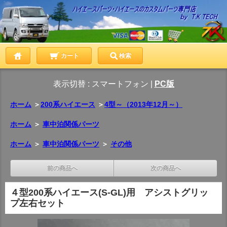
カート
検索
表示切替 :
スマートフォン
|
PC版
ホーム
＞
200系ハイエース
＞
4型～（2013年12月～）
ホーム
＞
車中泊関係パーツ
ホーム
＞
車中泊関係パーツ
＞
その他
前の商品へ
次の商品へ
４型200系ハイエース(S-GL)用 アシストグリッ
プ左右セット