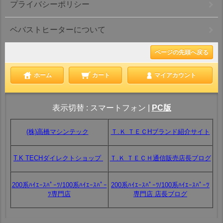
プライバシーポリシー
ベバストヒーターについて
ページの先頭へ戻る
ホーム
カート
マイアカウント
表示切替 :
スマートフォン
|
PC版
(株)高橋マシンテック
Ｔ.Ｋ ＴＥＣHブランド紹介サイト
T.K TECHダイレクトショップ
Ｔ.Ｋ ＴＥＣＨ通信販売店長ブログ
200系ﾊｲｴｰｽﾊﾟｰﾂ/100系ﾊｲｴｰｽﾊﾟｰ
200系ﾊｲｴｰｽﾊﾟｰﾂ/100系ﾊｲｴｰｽﾊﾟｰﾂ
ﾂ専門店
専門店 店長ブログ