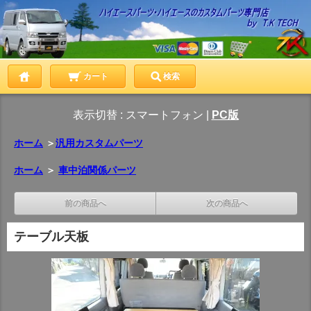
カート
検索
表示切替 :
スマートフォン
|
PC版
ホーム
＞
汎用カスタムパーツ
ホーム
＞
車中泊関係パーツ
前の商品へ
次の商品へ
テーブル天板