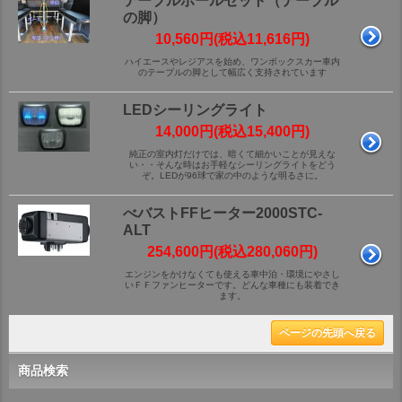
テーブルポールセット（テーブル
の脚）
10,560円(税込11,616円)
ハイエースやレジアスを始め、ワンボックスカー車内
のテーブルの脚として幅広く支持されています
LEDシーリングライト
14,000円(税込15,400円)
純正の室内灯だけでは、暗くて細かいことが見えな
い・・そんな時はお手軽なシーリングライトをどう
ぞ。LEDが96球で家の中のような明るさに。
べバストFFヒーター2000STC-
ALT
254,600円(税込280,060円)
エンジンをかけなくても使える車中泊・環境にやさし
いＦＦファンヒーターです。どんな車種にも装着でき
ます。
ページの先頭へ戻る
商品検索