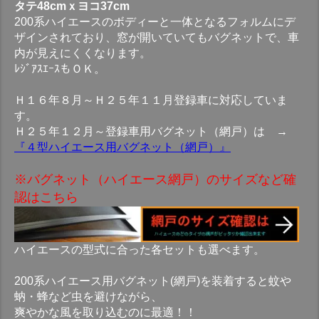
タテ48cmｘヨコ37cm
200系ハイエースのボディーと一体となるフォルムにデ
ザインされており、窓が開いていてもバグネットで、車
内が見えにくくなります。
ﾚｼﾞｱｽｴｰｽもＯＫ。
Ｈ１６年８月～Ｈ２５年１１月登録車に対応していま
す。
Ｈ２５年１２月～登録車用バグネット（網戸）は →
『４型ハイエース用バグネット（網戸）』
※バグネット（ハイエース網戸）のサイズなど確
認はこちら
ハイエースの型式に合った各セットも選べます。
200系ハイエース用バグネット(網戸)を装着すると蚊や
蚋・蜂など虫を避けながら、
爽やかな風を取り込むのに最適！！