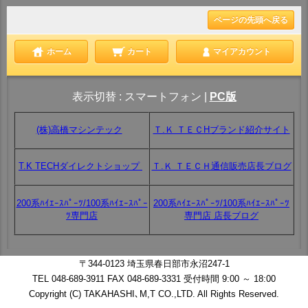
ページの先頭へ戻る
ホーム
カート
マイアカウント
表示切替 :
スマートフォン
|
PC版
(株)高橋マシンテック
Ｔ.Ｋ ＴＥＣHブランド紹介サイト
T.K TECHダイレクトショップ
Ｔ.Ｋ ＴＥＣＨ通信販売店長ブログ
200系ﾊｲｴｰｽﾊﾟｰﾂ/100系ﾊｲｴｰｽﾊﾟｰ
200系ﾊｲｴｰｽﾊﾟｰﾂ/100系ﾊｲｴｰｽﾊﾟｰﾂ
ﾂ専門店
専門店 店長ブログ
〒344-0123 埼玉県春日部市永沼247-1
TEL 048-689-3911 FAX 048-689-3331 受付時間 9:00 ～ 18:00
Copyright (C) TAKAHASHI､M,T CO.,LTD. All Rights Reserved.