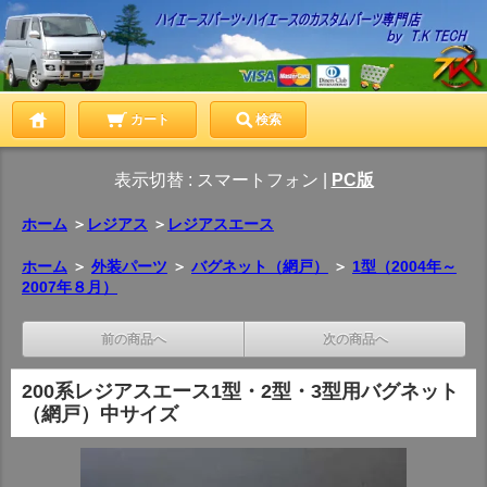
カート
検索
表示切替 :
スマートフォン
|
PC版
ホーム
＞
レジアス
＞
レジアスエース
ホーム
＞
外装パーツ
＞
バグネット（網戸）
＞
1型（2004年～
2007年８月）
前の商品へ
次の商品へ
200系レジアスエース1型・2型・3型用バグネット
（網戸）中サイズ