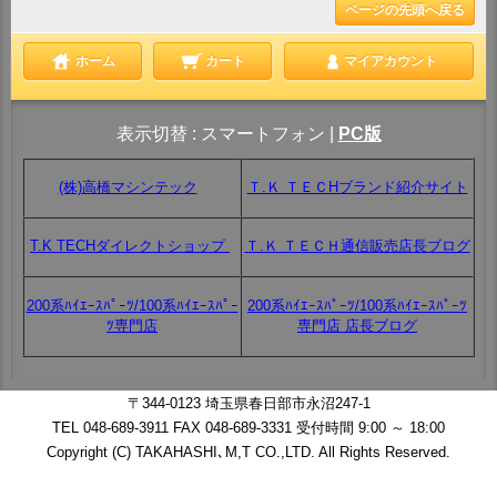
ページの先頭へ戻る
ホーム
カート
マイアカウント
表示切替 :
スマートフォン
|
PC版
(株)高橋マシンテック
Ｔ.Ｋ ＴＥＣHブランド紹介サイト
T.K TECHダイレクトショップ
Ｔ.Ｋ ＴＥＣＨ通信販売店長ブログ
200系ﾊｲｴｰｽﾊﾟｰﾂ/100系ﾊｲｴｰｽﾊﾟｰ
200系ﾊｲｴｰｽﾊﾟｰﾂ/100系ﾊｲｴｰｽﾊﾟｰﾂ
ﾂ専門店
専門店 店長ブログ
〒344-0123 埼玉県春日部市永沼247-1
TEL 048-689-3911 FAX 048-689-3331 受付時間 9:00 ～ 18:00
Copyright (C) TAKAHASHI､M,T CO.,LTD. All Rights Reserved.