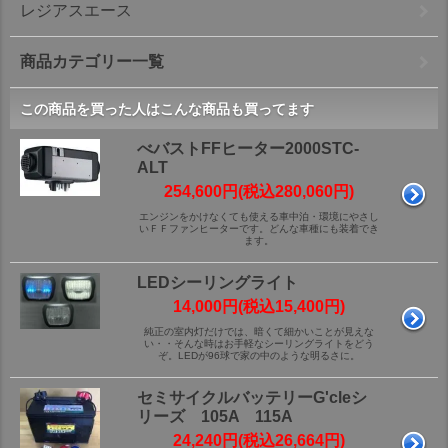
レジアスエース
商品カテゴリー一覧
この商品を買った人はこんな商品も買ってます
べバストFFヒーター2000STC-
ALT
254,600円(税込280,060円)
エンジンをかけなくても使える車中泊・環境にやさし
いＦＦファンヒーターです。どんな車種にも装着でき
ます。
LEDシーリングライト
14,000円(税込15,400円)
純正の室内灯だけでは、暗くて細かいことが見えな
い・・そんな時はお手軽なシーリングライトをどう
ぞ。LEDが96球で家の中のような明るさに。
セミサイクルバッテリーG'cleシ
リーズ 105A 115A
24,240円(税込26,664円)